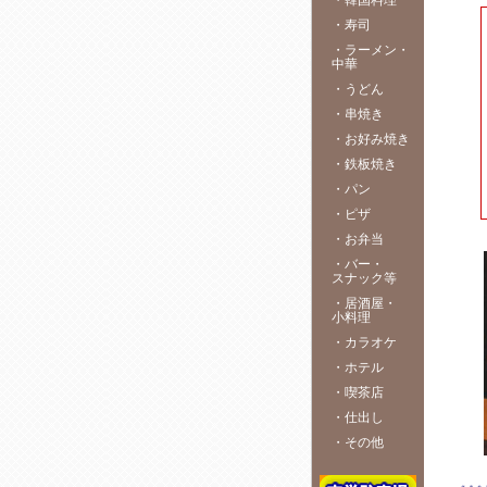
・
韓国料理
・
寿司
・
ラーメン・
中華
・
うどん
・
串焼き
・
お好み焼き
・
鉄板焼き
・
パン
・
ピザ
・
お弁当
・
バー・
スナック等
・
居酒屋・
小料理
・
カラオケ
・
ホテル
・
喫茶店
・
仕出し
・
その他