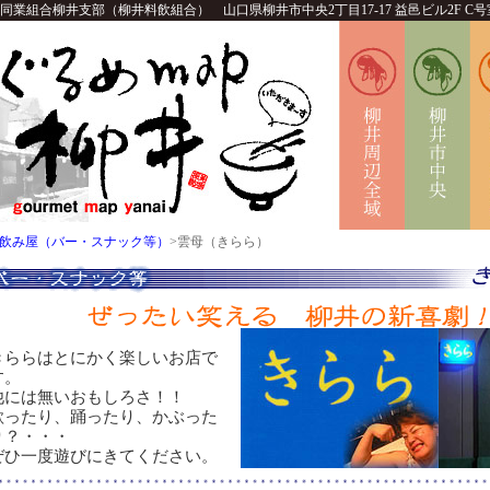
組合柳井支部（柳井料飲組合） 山口県柳井市中央2丁目17-17 益邑ビル2F C号室 TEL
飲み屋（バー・スナック等）
>雲母（きらら）
きららはとにかく楽しいお店で
す。
他には無いおもしろさ！！
歌ったり、踊ったり、かぶった
り？・・・
ぜひ一度遊びにきてください。