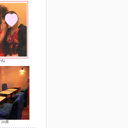
いね
20席