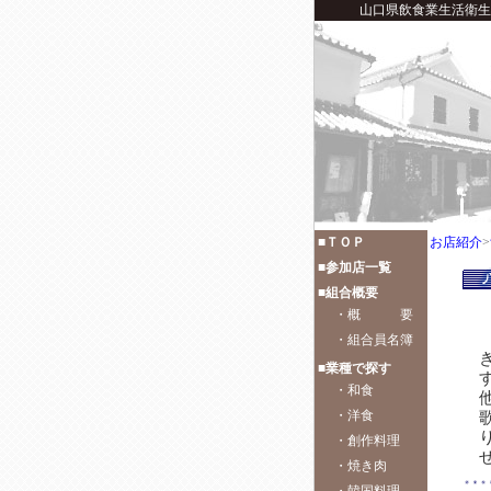
山口県飲食業生活衛生同業
■ＴＯＰ
お店紹介
>
■参加店一覧
■組合概要
・
概 要
・
組合員名簿
■業種で探す
・
和食
・
洋食
・
創作料理
・
焼き肉